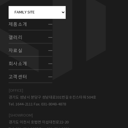
제품소개
갤러리
자료실
회사소개
고객센터
[OFFICE]
경기도 성남시 분당구 성남대로331번길 8 킨스타워 504호
Tel. 1644-2111 Fax. 031-8048-4878
[SHOWROOM]
경기도 이천시 호법면 이섭대천로22-20