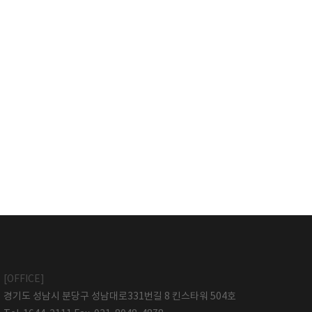
[OFFICE]
경기도 성남시 분당구 성남대로331번길 8 킨스타워 504호